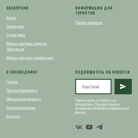
ЭКСКУРСИИ
ИНФОРМАЦИЯ ДЛЯ
ТУРИСТОВ
Каньон
Правила посещения
Савина щель
Старая дорога
Морская экскурсия к водопаду
"Жемчужный"
Морская экскурсия к Базовой щели
О ЗАПОВЕДНИКЕ
ПОДПИШИТЕСЬ НА НОВОСТИ
Главная
Политика безопасности
Официальные документы
Подписываясь на новости, вы
соглашаетесь с
Пользовательским
Данные организации
соглашением
об обработке персональных
данных.
Контакты