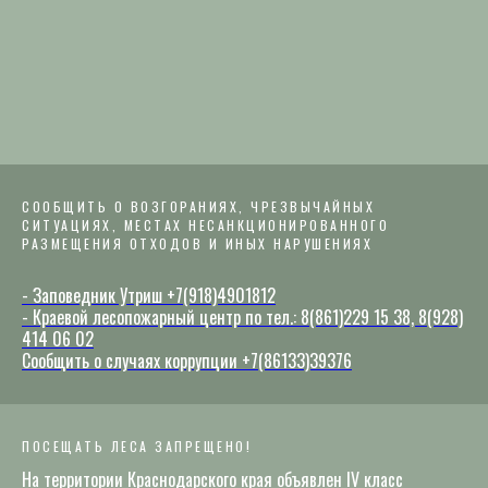
СООБЩИТЬ О ВОЗГОРАНИЯХ, ЧРЕЗВЫЧАЙНЫХ
СИТУАЦИЯХ, МЕСТАХ НЕСАНКЦИОНИРОВАННОГО
РАЗМЕЩЕНИЯ ОТХОДОВ И ИНЫХ НАРУШЕНИЯХ
- Заповедник Утриш +7(918)4901812
- Краевой лесопожарный центр по тел.: 8(861)229 15 38, 8(928)
414 06 02
Сообщить о случаях коррупции +7(86133)39376
ПОСЕЩАТЬ ЛЕСА ЗАПРЕЩЕНО!
На территории Краснодарского края объявлен IV класс